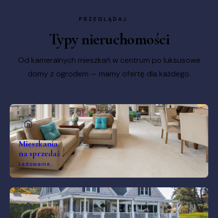
PRZEGLĄDAJ
Typy nieruchomości
Od kameralnych mieszkań w centrum po luksusowe
domy z ogrodem — mamy ofertę dla każdego.
Mieszkania
na sprzedaż
Ładowanie…