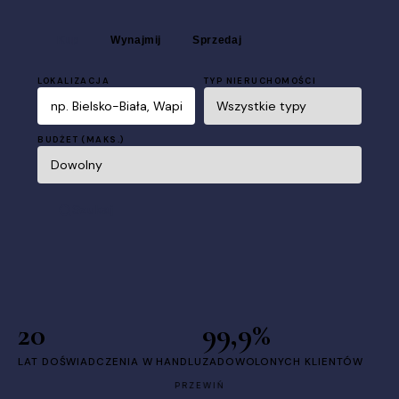
Kup
Wynajmij
Sprzedaj
LOKALIZACJA
TYP NIERUCHOMOŚCI
BUDŻET (MAKS.)
Szukaj
20
99,9%
LAT DOŚWIADCZENIA W HANDLU
ZADOWOLONYCH KLIENTÓW
PRZEWIŃ