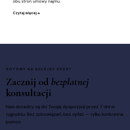
obu stron umowy najmu.
Czytaj więcej
GOTOWY NA KOLEJNY KROK?
Zacznij od
bezpłatnej
konsultacji
Nasi doradcy są do Twojej dyspozycji przez 7 dni w
tygodniu. Bez zobowiązań, bez opłat — tylko konkretna
pomoc.