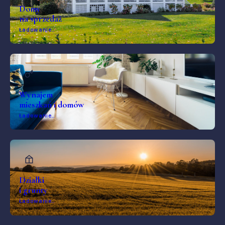
Domy
na sprzedaż
Ładowanie…
Wynajem
mieszkań i domów
Ładowanie…
Działki
i grunty
Ładowanie…