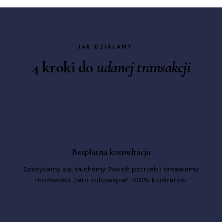
JAK DZIAŁAMY
4 kroki do
udanej transakcji
1
Bezpłatna konsultacja
Spotykamy się, słuchamy Twoich potrzeb i omawiamy
możliwości. Zero zobowiązań, 100% konkretów.